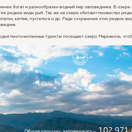
менее богат и разнообразен водный мир заповедника. В озере о
гие редкие виды рыб. Так же на озере обитают множество редки
опатки, кеглик, пустельга и др. Ради сохранения этих редких ви
оведник.
одня многочисленные туристы посещают озеро Маркаколь, что