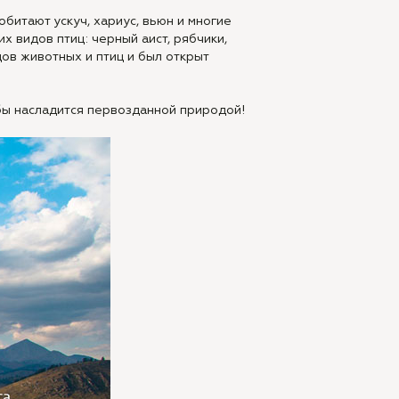
битают ускуч, хариус, вьюн и многие
х видов птиц: черный аист, рябчики,
дов животных и птиц и был открыт
бы насладится первозданной природой!