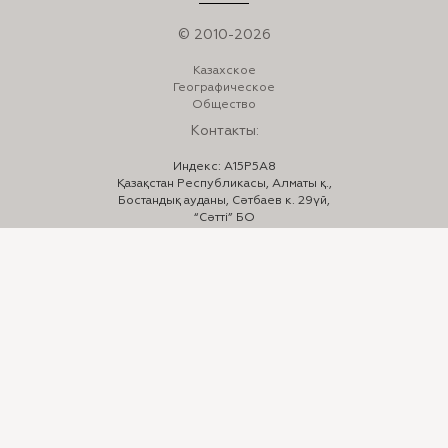
© 2010-2026
Казахское
Географическое
Общество
Контакты:
Индекс: A15P5A8
Қазақстан Республикасы, Алматы қ.,
Бостандық ауданы, Сәтбаев к. 29үй,
“Сәтті” БО
Телефон:
+7 (727) 332-23-33
,
332-24-44
E-mail:
info@kazgeo.kz
Мы в соцсетях:
Instagram: