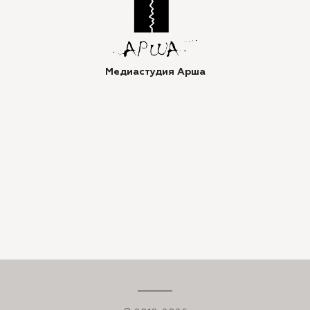
Медиастудия Арша