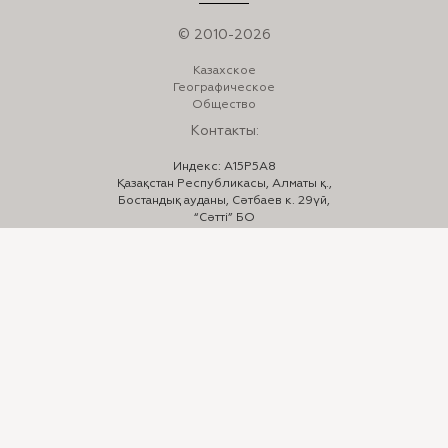
© 2010-2026
Казахское
Географическое
Общество
Контакты:
Индекс: A15P5A8
Қазақстан Республикасы, Алматы қ.,
Бостандық ауданы, Сәтбаев к. 29үй,
“Сәтті” БО
Телефон:
+7 (727) 332-23-33
,
332-24-44
E-mail:
info@kazgeo.kz
Мы в соцсетях:
Instagram: