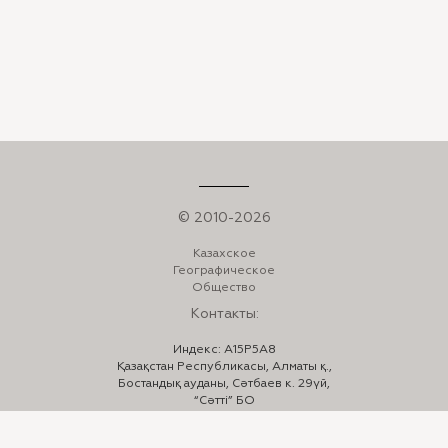
© 2010-2026
Казахское
Географическое
Общество
Контакты:
Индекс: A15P5A8
Қазақстан Республикасы, Алматы қ.,
Бостандық ауданы, Сәтбаев к. 29үй,
“Сәтті” БО
Телефон:
+7 (727) 332-23-33
,
332-24-44
E-mail:
info@kazgeo.kz