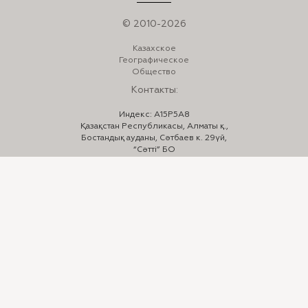
© 2010-2026
Казахское
Географическое
Общество
Контакты:
Индекс: A15P5A8
Қазақстан Республикасы, Алматы қ.,
Бостандық ауданы, Сәтбаев к. 29үй,
“Сәтті” БО
Телефон:
+7 (727) 332-23-33
,
332-24-44
E-mail:
info@kazgeo.kz
Мы в соцсетях:
Instagram: