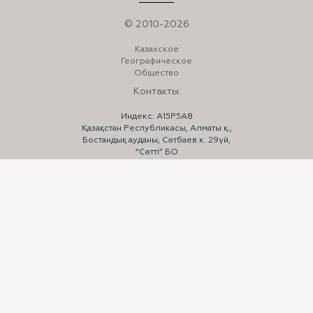
© 2010-2026
Казахское
Географическое
Общество
Контакты:
Индекс: A15P5A8
Қазақстан Республикасы, Алматы қ.,
Бостандық ауданы, Сәтбаев к. 29үй,
“Сәтті” БО
Телефон:
+7 (727) 332-23-33
,
332-24-44
E-mail:
info@kazgeo.kz
Мы в соцсетях:
Instagram: